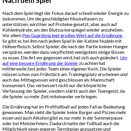
Nach dem Spiel
Nach dem Spiel liegt der Fokus darauf schnell wieder Energie zu
bekommen. Um die geschädigten Muskelfasern zu
unterstützen, wird hier auf Proteine gesetzt, aber auch auf
Kohlenhydrate, um den Blutzuckerspiegel wieder anzuheben.
Vor allem
Pep Guardiola legt großen Wert auf die Ernährung
.
So gibt es bei ihm nach jedem Spiel in der Kabine Nudeln mit
Hühnerfleisch. Selbst Spieler, die nach der Partie keinen Hunger
verspüren, werden dazu verpflichtet wenigstens einige Bissen
zu essen. Die Art wo gegessen wird, hat sich auch geändert.
Um
auf eine bessere Ernährung der Spieler
zu achten hat
mittlerweile fast jedes Team einen eigenen Koch. Die Spieler
müssen schon zum Frühstück am Trainingsplatz erscheinen und
auch das Mittagsessen wird geschlossen als Mannschaft
konsumiert. Das verbessert nicht nur die körperliche
Verfassung der Spieler, sondern stärkt auch den Teamgeist, da
die Spieler so mehr Zeit miteinander verbringen.
Die Ernährung hat im Profifußball auf jeden Fall an Bedeutung
gewonnen. Man sieht die Spieler keine Burger und Pizzen mehr
essen und auch Alkohol gibt es nur mehr in der Sommerpause
oder bei Meisterfeiern. Dadurch hatte der Fußball auch die
Möglichkeit einen engeren Terminplan anzusetzen und