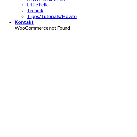
Little Fella
Technik
Tipps/Tutorials/Howto
Kontakt
WooCommerce not Found