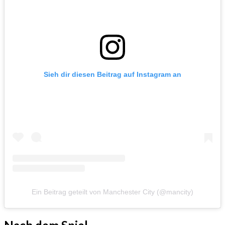
Sieh dir diesen Beitrag auf Instagram an
Ein Beitrag geteilt von Manchester City (@mancity)