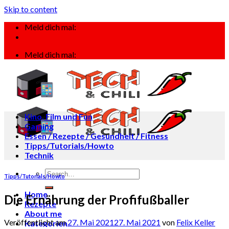
Skip to content
Meld dich mal:
Meld dich mal:
Kino, Film und Fun
Gaming
Essen / Rezepte / Gesundheit / Fitness
Tipps/Tutorials/Howto
Technik
Tipps/Tutorials/Howto
Home
Die Ernährung der Profifußballer
Rezepte
About me
Veröffentlicht am
27. Mai 2021
27. Mai 2021
von
Felix Keller
Kategorien