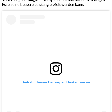
Essen eine bessere Leistung erzielt werden kann.
Sieh dir diesen Beitrag auf Instagram an